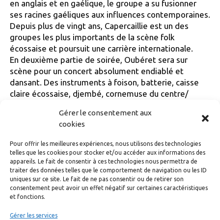
en anglais et en gaélique, le groupe a su fusionner
ses racines gaéliques aux influences contemporaines.
Depuis plus de vingt ans, Capercaillie est un des
groupes les plus importants de la scène folk
écossaise et poursuit une carrière internationale.
En deuxième partie de soirée, Oubéret sera sur
scène pour un concert absolument endiablé et
dansant. Des instruments à foison, batterie, caisse
claire écossaise, djembé, cornemuse du centre/
écossaise, tin/low whistle, violon, bodhran,
Gérer le consentement aux
accordéons diatoniques. Un univers festif et
cookies
convivial…
Pour offrir les meilleures expériences, nous utilisons des technologies
telles que les cookies pour stocker et/ou accéder aux informations des
Catégories
Accueil
appareils. Le fait de consentir à ces technologies nous permettra de
La grande parade du bagad
traiter des données telles que le comportement de navigation ou les ID
uniques sur ce site. Le fait de ne pas consentir ou de retirer son
Merci!
consentement peut avoir un effet négatif sur certaines caractéristiques
et fonctions.
Gérer les services