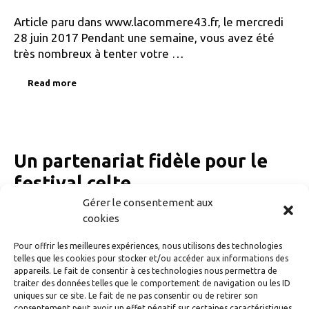
Article paru dans www.lacommere43.fr, le mercredi
28 juin 2017 Pendant une semaine, vous avez été
très nombreux à tenter votre …
Read more
Un partenariat fidèle pour le
festival celte
Gérer le consentement aux
cookies
Article paru dans La Montagne le 6 juin 2017 À trois
Pour offrir les meilleures expériences, nous utilisons des technologies
mois du début de l’édition 2017 du festival celte …
telles que les cookies pour stocker et/ou accéder aux informations des
appareils. Le fait de consentir à ces technologies nous permettra de
traiter des données telles que le comportement de navigation ou les ID
Read more
uniques sur ce site. Le fait de ne pas consentir ou de retirer son
consentement peut avoir un effet négatif sur certaines caractéristiques