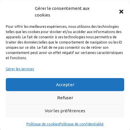
Prenez bien soin de vous et de vos proches.
Gérer le consentement aux
cookies
L’équipe du festival
Pour offrir les meilleures expériences, nous utilisons des technologies
telles que les cookies pour stocker et/ou accéder aux informations des
Catégories
Accueil
appareils. Le fait de consentir à ces technologies nous permettra de
Conférence de presse 2020
traiter des données telles que le comportement de navigation ou les ID
uniques sur ce site. Le fait de ne pas consentir ou de retirer son
Journée d’ouverture du Festival celte
consentement peut avoir un effet négatif sur certaines caractéristiques
et fonctions.
Gérer les services
Accepter
Refuser
©2026 Festival en Gévaudan |
Mentions légales
|
Politique
de confidentialité
|
Cookies |
Contacts
Voir les préférences
Politique de cookies
Politique de confidentialité