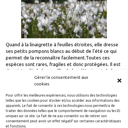
Quand à la linaigrette à feuilles étroites, elle dresse
ses petits pompons blancs au début de l’été ce qui
permet de la reconnaître facilement.Toutes ces
espèces sont rares, fragiles et donc protégées. Il est
donc interdit de les cueillir, de les détruire et de les
transporter.
Gérer le consentement aux
cookies
Catégories
Faune et flore
Pour offrir les meilleures expériences, nous utilisons des technologies
telles que les cookies pour stocker et/ou accéder aux informations des
Recettes typiques de nos grands-mères du
appareils. Le fait de consentir à ces technologies nous permettra de
Gévaudan
traiter des données telles que le comportement de navigation ou les ID
uniques sur ce site. Le fait de ne pas consentir ou de retirer son
La tradition des Grenouilles
consentement peut avoir un effet négatif sur certaines caractéristiques
et fonctions.