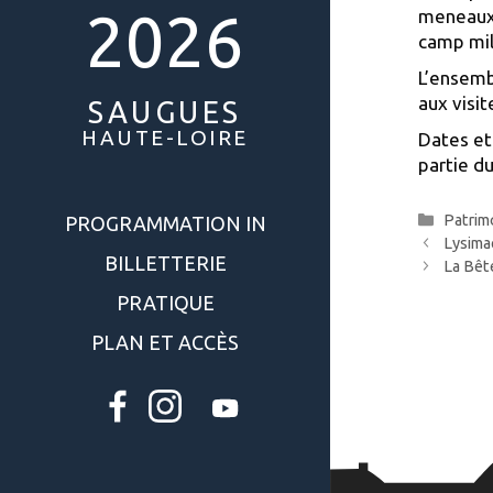
2026
meneaux)
camp mili
L’ensembl
aux visit
SAUGUES
HAUTE-LOIRE
Dates et
partie du
Catégo
Patrim
PROGRAMMATION IN
Lysima
BILLETTERIE
La Bêt
PRATIQUE
PLAN ET ACCÈS