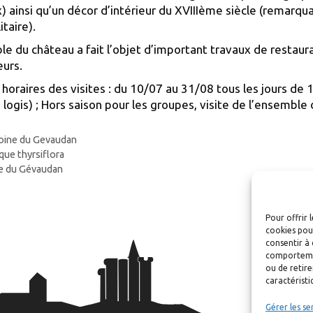
 ainsi qu’un décor d’intérieur du XVIIIème siècle (remarq
taire).
e du château a fait l’objet d’important travaux de restaurati
eurs.
 horaires des visites : du 10/07 au 31/08 tous les jours d
 logis) ; Hors saison pour les groupes, visite de l’ensembl
ries
oine du Gevaudan
que thyrsiflora
e du Gévaudan
Pour offrir 
cookies pour
consentir à 
comportement
ou de retire
caractéristi
Gérer les se