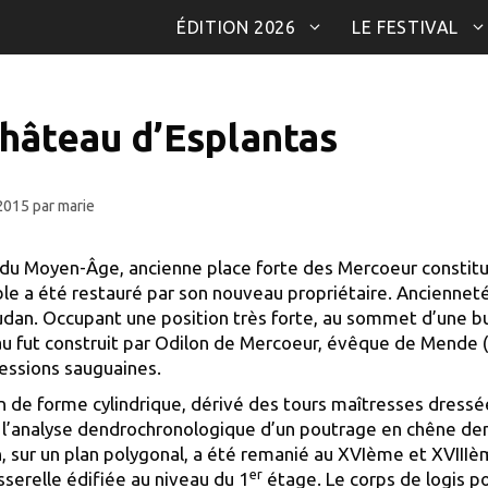
ÉDITION 2026
LE FESTIVAL
château d’Esplantas
 2015
par
marie
du Moyen-Âge, ancienne place forte des Mercoeur constituée
le a été restauré par son nouveau propriétaire. Ancienneté 
udan.
Occupant une position très forte, au sommet d’une bu
au fut construit par Odilon de Mercoeur, évêque de Mende (
essions sauguaines.
n de forme cylindrique, dérivé des tours maîtresses dressé
e l’analyse dendrochronologique d’un poutrage en chêne dem
n, sur un plan polygonal, a été remanié au XVIème et XVIII
er
sserelle édifiée au niveau du 1
étage. Le corps de logis 