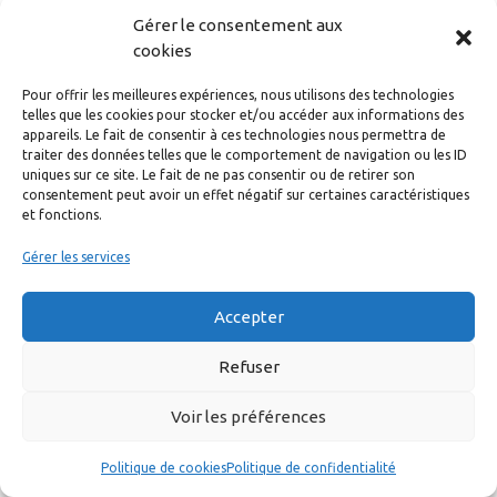
serpentent au milieu des pâturages de méandres en
Gérer le consentement aux
moulins.
cookies
Pour offrir les meilleures expériences, nous utilisons des technologies
Catégories
Patrimoine du Gevaudan
telles que les cookies pour stocker et/ou accéder aux informations des
Le granite
appareils. Le fait de consentir à ces technologies nous permettra de
traiter des données telles que le comportement de navigation ou les ID
Le mont Mouchet
uniques sur ce site. Le fait de ne pas consentir ou de retirer son
consentement peut avoir un effet négatif sur certaines caractéristiques
et fonctions.
Gérer les services
Accepter
©2026 Festival en Gévaudan |
Mentions légales
|
Politique
Refuser
de confidentialité
|
Cookies |
Contacts
Voir les préférences
Politique de cookies
Politique de confidentialité